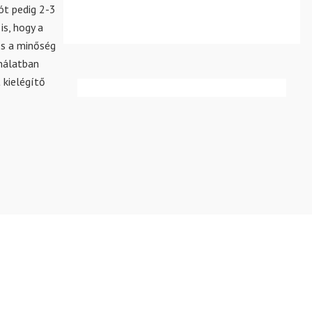
ót pedig 2-3
is, hogy a
és a minőség
nálatban
 kielégítő