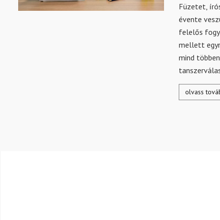
Füzetet, író
évente veszü
felelős fogy
mellett egy
mind többen 
tanszervála
olvass tová