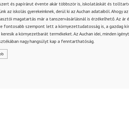
szert és papírárut évente akár többször is, iskolatáskát és tolltart
nk az iskolás gyerekeinknek, derül ki az Auchan adataiból. Ahogy az 
asztói magatartás már a tanszervásárlásnál is érzékelhető. Az ár 
re fontosabb szempont lett a környezettudatosság is, a gazdag kí
keresik a környezetbarát termékeket. Az Auchan idei, minden igényt
sztékában nagy hangsúlyt kap a fenntarthatóság.
bb