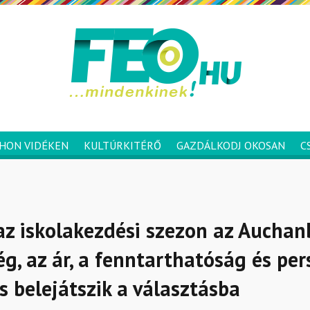
HON VIDÉKEN
KULTÚRKITÉRŐ
GAZDÁLKODJ OKOSAN
C
az iskolakezdési szezon az Auchan
g, az ár, a fenntarthatóság és per
is belejátszik a választásba