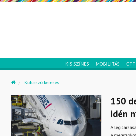
KIS SZÍNES
MOBILITÁS
OTT
Kulcsszó keresés
150 de
idén 
A légitársas
a megszokot