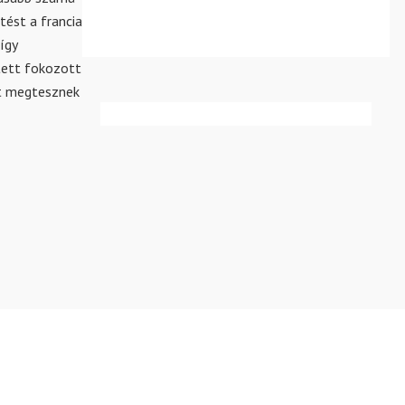
tést a francia
így
etett fokozott
nt megtesznek