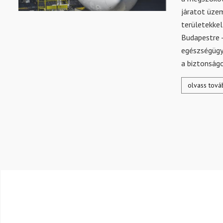
járatot üzem
területekkel
Budapestre -
egészségügy
a biztonságo
olvass tová