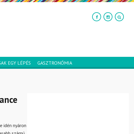
SAK EGY LÉPÉS
GASZTRONÓMIA
rance
e idén nyáron
gasabb számú