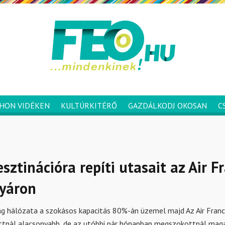
HON VIDÉKEN
KULTÚRKITÉRŐ
GAZDÁLKODJ OKOSAN
C
sztinációra repíti utasait az Air F
nyáron
ág hálózata a szokásos kapacitás 80%-án üzemel majd Az Air Franc
tnál alacsonyabb, de az utóbbi pár hónapban megszokottnál ma