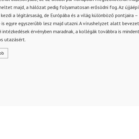
eltet majd, a hálózat pedig folyamatosan erősödni fog. Az újjáépí
 kezdi a légitársaság, de Európába és a világ különböző pontjaira – 
 is egyre egyszerűbb lesz majd utazni. A vírushelyzet alatt bevez
i intézkedések érvényben maradnak, a kollégák továbbra is minde
s utazásért.
bb